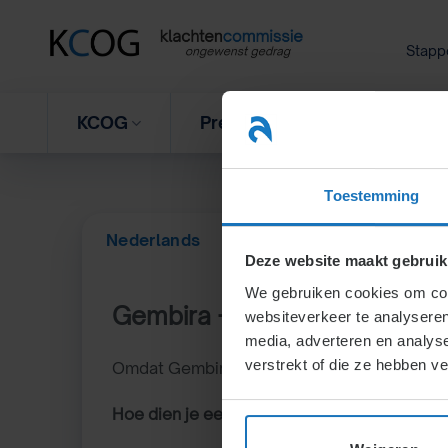
Ga
naar
Stapp
inhoud
KCOG
Preventieprogramma
V
Toestemming
Nederlands
English
Deze website maakt gebruik
We gebruiken cookies om cont
Gembira –
klachtencommiss
websiteverkeer te analyseren
media, adverteren en analys
verstrekt of die ze hebben v
Omdat Gembira is aangesloten bij KCOG kun j
Hoe dien je een klacht in?