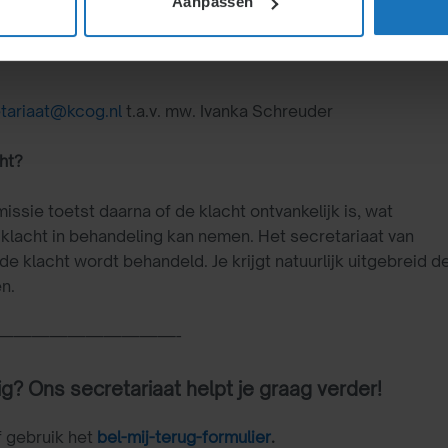
Aanpassen
achtbrief geef je een omschrijving van de klacht en natuurlijk
Om je te helpen een klacht duidelijk en compleet te maken,
tariaat@kcog.nl
t.a.v. mw. Ivanka Schreuder
cht?
ssie toetst daarna of de klacht ontvankelijk is, wat
klacht in behandeling kan nemen. Het secretariaat van
e klacht wordt behandeld. Je krijgt natuurlijk uitgebreid d
en.
——————————-
g? Ons secretariaat helpt je graag verder!
 gebruik het
bel-mij-terug-formulier
.