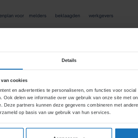
enplan voor melders
beklaagden
werkgevers
oorlichting
Klachtencommissie
Train
Details
 van cookies
ent en advertenties te personaliseren, om functies voor social
ie ongewenst gedrag
. Ook delen we informatie over uw gebruik van onze site met on
e. Deze partners kunnen deze gegevens combineren met andere i
erzameld op basis van uw gebruik van hun services.
ij rechtstreeks bij ons secretariaat een klacht indienen.