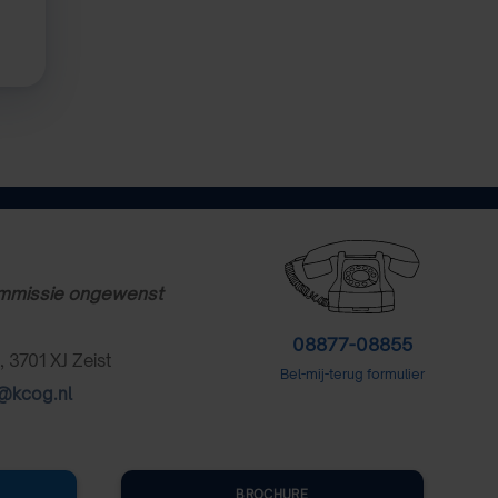
mmissie ongewenst
08877-08855
, 3701 XJ Zeist
Bel-mij-terug formulier
t@kcog.nl
BROCHURE