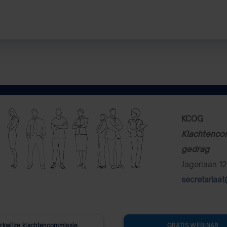
KCOG
Klachtenco
gedrag
Jagerlaan 12
secretariaa
rkwijze klachtencommissie
GRATIS WEBINAR