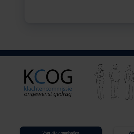
Voor alle organisaties
We