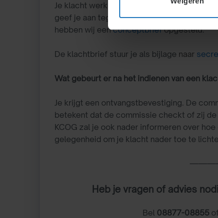
Weigeren
Je klacht werk je uit in een brief. In deze kl
geef je aan tegen wie de klacht zich richt. 
hebben wij een
conceptbrief
opgesteld.
De klachtbrief stuur je als bijlage
naar
secre
Wat gebeurt er na het indienen van een kla
Je krijgt een ontvangstbevestiging. De commi
betekent dat de commissie checkt of zij de 
KCOG zal je ook nader informeren over hoe d
gelegenheid om je klacht nader toe te licht
———
Heb je vragen of advies nodi
Bel
08877-08855
of