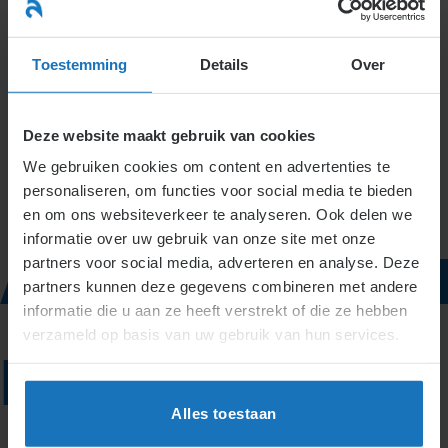
Ga
naar
menu
inhoud
Toestemming
Details
Over
TAG
Deze website maakt gebruik van cookies
We gebruiken cookies om content en advertenties te
ARCHIEVEN:
personaliseren, om functies voor social media te bieden
en om ons websiteverkeer te analyseren. Ook delen we
informatie over uw gebruik van onze site met onze
ARBEIDSREC
partners voor social media, adverteren en analyse. Deze
partners kunnen deze gegevens combineren met andere
informatie die u aan ze heeft verstrekt of die ze hebben
verzameld op basis van uw gebruik van hun services.
Niets
Alles toestaan