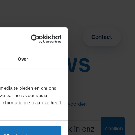
ing / webinar
Contact
N:
NIEUWS
Over
 media te bieden en om ons
ze partners voor social
nformatie die u aan ze heeft
Zoeken met trefwoorden
Zoeken