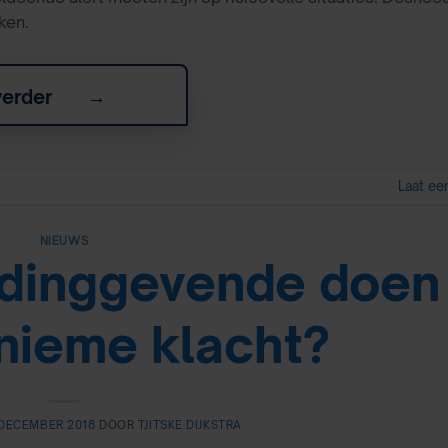
ken.
verder
→
Laat ee
NIEUWS
idinggevende doen 
nieme klacht?
 DECEMBER 2018
DOOR
TJITSKE DIJKSTRA