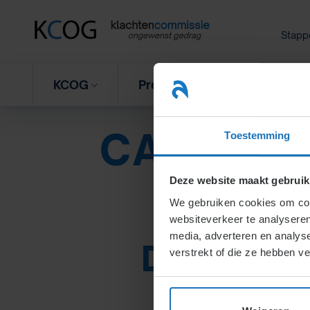
Ga
naar
Stapp
inhoud
KCOG
Preventieprogramma
V
CATEGOR
Toestemming
Deze website maakt gebruik
We gebruiken cookies om cont
websiteverkeer te analyseren
media, adverteren en analys
Discrimin
verstrekt of die ze hebben v