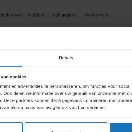
enplan voor melders
beklaagden
werkgevers
oorlichting
Klachtencommissie
Train
IE ARCHIEVE
Details
 van cookies
Het laatste nieuws over arbeidsrecht.
ent en advertenties te personaliseren, om functies voor social
. Ook delen we informatie over uw gebruik van onze site met on
NIEUWS
e. Deze partners kunnen deze gegevens combineren met andere i
atie op het werk
erzameld op basis van uw gebruik van hun services.