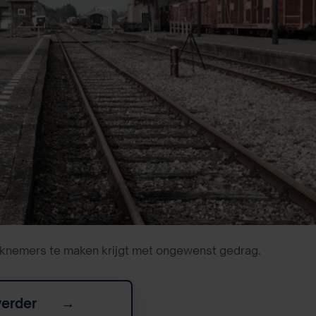
werknemers te maken krijgt met ongewenst gedrag.
verder
→