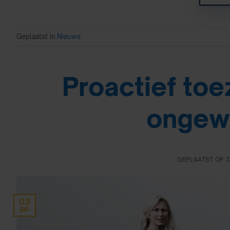
Geplaatst in
Nieuws
Proactief to
ongew
GEPLAATST OP
3
03
jan